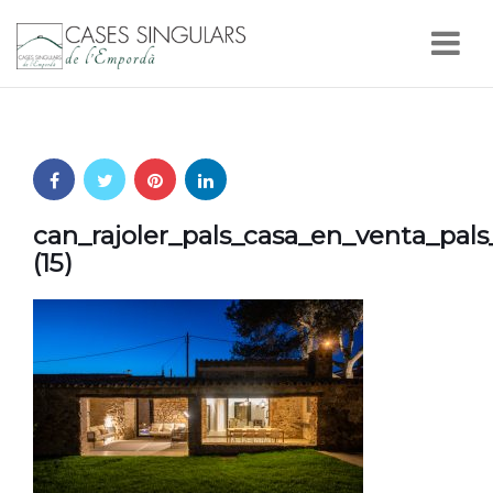
Nav
can_rajoler_pals_casa_en_venta_pal
(15)