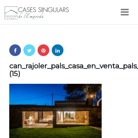
Nav
can_rajoler_pals_casa_en_venta_pal
(15)