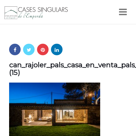
Nav
can_rajoler_pals_casa_en_venta_pal
(15)