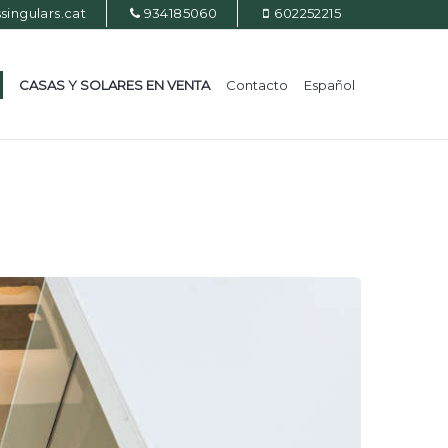
ingulars.cat
934185060
602252215
CASAS Y SOLARES EN VENTA
Contacto
Español