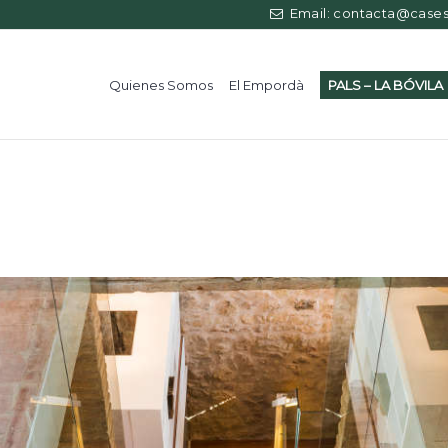
Email: contacta@casess
Quienes Somos
El Empordà
PALS – LA BÓVILA