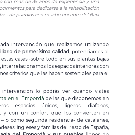
rio con más de 35 años de experiencia y una
cimientos para dedicarse a la rehabilitación
éstos- de pueblos con mucho encanto del Baix
cada intervención que realizamos utilizando
liario de primerísima calidad
, potenciamos al
estas casas -sobre todo en sus plantas bajas
interrelacionamos los espacios interiores con
mos criterios que las hacen sostenibles para el
 intervención lo podrás ver cuando visites
nta en el Empordà
de las que disponemos en
ros espacios únicos, ligeros, diáfanos,
, y con un confort que los convierten en
r – o como segunda residencia- de catalanes,
deses, ingleses y familias del resto de España,
agia del Empordà y sus pueblos
llenos de