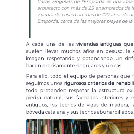
Casas Singulars de l’Empordà es una idea 
arquitecto con más de 25, enamorados de la
y venta de casas con más de 100 años de an
Empordà, cerca de las mejores playas de la 
A cada una de las
viviendas antiguas que
suelen llevar muchos años en desuso, le
imagen respetando y potenciando un sinf
hacen precisamente singulares y únicas.
Para ello, todo el equipo de personas que 
seguimos unos
rigurosos criterios de rehabil
todo pretenden respetar la estructura exi
piedra natural, sus fachadas interiores y e
antiguos, los techos de vigas de madera, l
bóveda catalana y sus techos abuhardillados