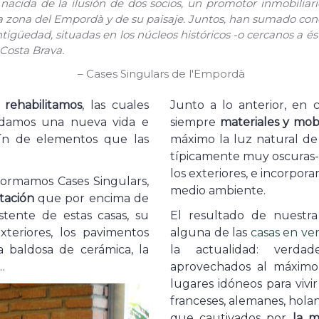
nacida de la ilusión de dos socios, un promotor inmobilia
 zona del Empordà y de su paisaje. Juntos, han sumado cono
tigüedad, situadas en los núcleos históricos -o cercanos a 
Costa Brava.
Cases Singulars de l'Empordà
 rehabilitamos
, las cuales
Junto a lo anterior, en 
 damos una nueva vida e
siempre
materiales y mobi
ín de elementos que las
máximo la luz natural de 
típicamente muy oscuras-, 
los exteriores, e incorpora
formamos Cases Singulars,
medio ambiente.
itación
que por encima de
stente de estas casas, su
El resultado de nuestra
xteriores, los pavimentos
alguna de las
casas en ve
a baldosa de cerámica, la
la actualidad: verdade
…
aprovechados al máximo
lugares idóneos para vivi
franceses, alemanes, holan
que cautivados por
la m