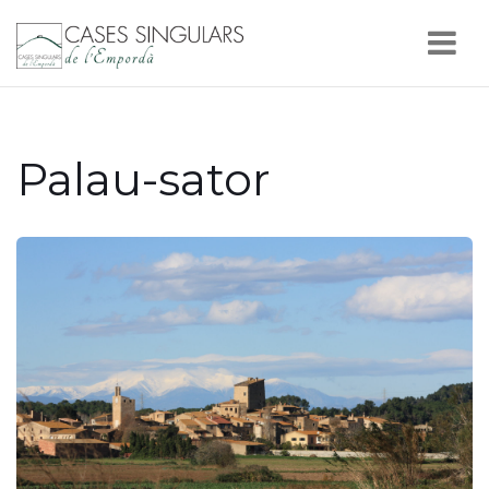
Nav
Palau-sator