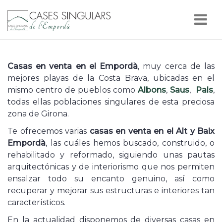
Cases
Nav
Singulars
de
Casas en venta en el Empordà
, muy cerca de las
l'Empordà
mejores playas de la Costa Brava, ubicadas en el
mismo centro de pueblos como
Albons
,
Saus
,
Pals
,
todas ellas poblaciones singulares de esta preciosa
zona de Girona.
Te ofrecemos varias
casas en venta en el Alt y Baix
Empordà
, las cuáles hemos buscado, construido, o
rehabilitado y reformado, siguiendo unas pautas
arquitectónicas y de interiorismo que nos permiten
ensalzar todo su encanto genuino, así como
recuperar y mejorar sus estructuras e interiores tan
característicos.
En la actualidad disponemos de diversas casas en