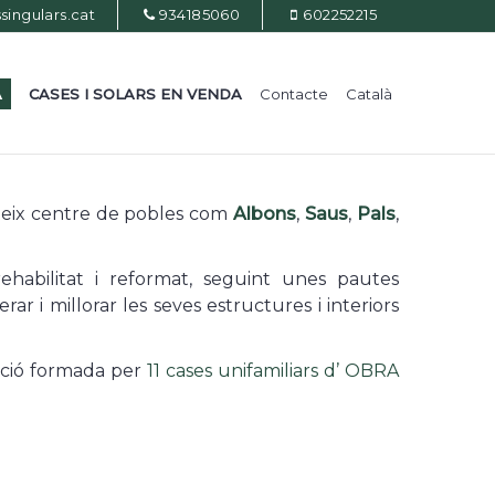
ingulars.cat
934185060
602252215
A
CASES I SOLARS EN VENDA
Contacte
Català
ateix centre de pobles com
Albons
,
Saus
,
Pals
,
ehabilitat i reformat, seguint unes pautes
r i millorar les seves estructures i interiors
oció formada per
11 cases unifamiliars d’ OBRA