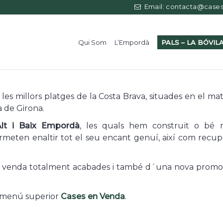
Email: contacta@casess
Qui Som
L’Empordà
PALS – LA BÓVIL
les millors platges de la Costa Brava, situades en el m
 de Girona.
lt i Baix Empordà
, les quals hem construït o bé r
meten enaltir tot el seu encant genuí, així com recupera
 en venda totalment acabades i també d´una nova prom
al menú superior
Cases en Venda
.