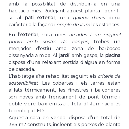
amb la possibilitat de distribuir-la en una
habitació més. Rodejant aquest planta i obrint-
se al
pati exterior
, una
galeria d’arcs
dona
caràcter a la façana i
omple de llum
les estances.
En
l’exterior
, sota unes
arcades i un original
porxo amb sostre de canyes
, trobes un
menjador d’estiu amb zona de barbacoa
dissenyada a mida. Al
jardí
, amb gespa, la
piscina
disposa d’una relaxant sortida d’aigua en forma
de cascada.
L’habitatge s’ha rehabilitat seguint els
criteris de
sostenibilitat
. Les cobertes i els terres estan
aïllats tèrmicament, les finestres i balconeres
son noves amb trencament de pont tèrmic i
doble vidre baix emissiu . Tota d’il•luminació es
tecnologia LED.
Aquesta casa en venda, disposa d’un total de
385 m2 construïts, incloent els porxos de planta