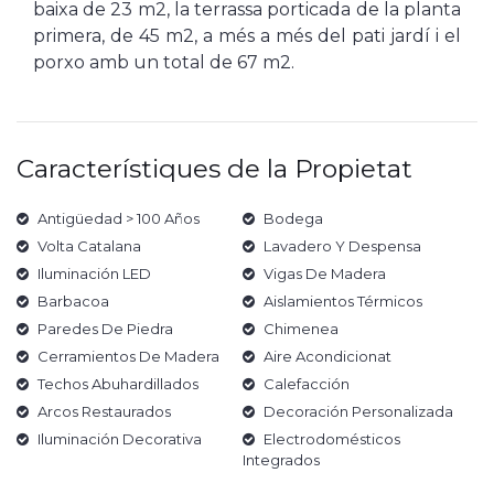
baixa de 23 m2, la terrassa porticada de la planta
primera, de 45 m2, a més a més del pati jardí i el
porxo amb un total de 67 m2.
Característiques de la Propietat
Antigüedad > 100 Años
Bodega
Volta Catalana
Lavadero Y Despensa
Iluminación LED
Vigas De Madera
Barbacoa
Aislamientos Térmicos
Paredes De Piedra
Chimenea
Cerramientos De Madera
Aire Acondicionat
Techos Abuhardillados
Calefacción
Arcos Restaurados
Decoración Personalizada
Iluminación Decorativa
Electrodomésticos
Integrados