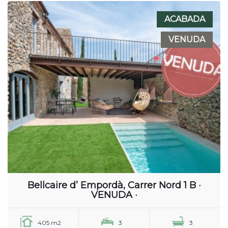
ACABADA
VENUDA
Bellcaire d’ Empordà, Carrer Nord 1 B ·
VENUDA ·
405 m2
3
3