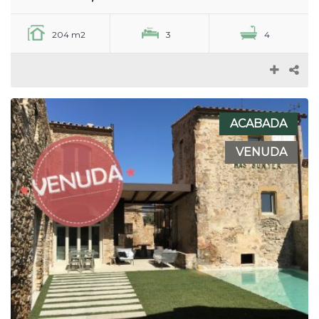
204 m2
3
4
ACABADA
VENUDA