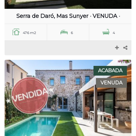
Serra de Daró, Mas Sunyer · VENUDA ·
476 m2
6
4
ACABADA
VENUDA