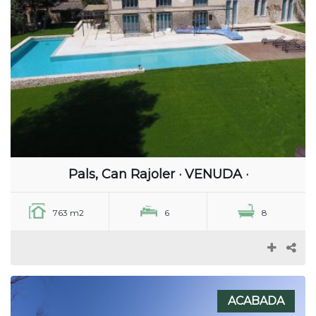
Pals, Can Rajoler · VENUDA ·
763 m2
6
8
ACABADA