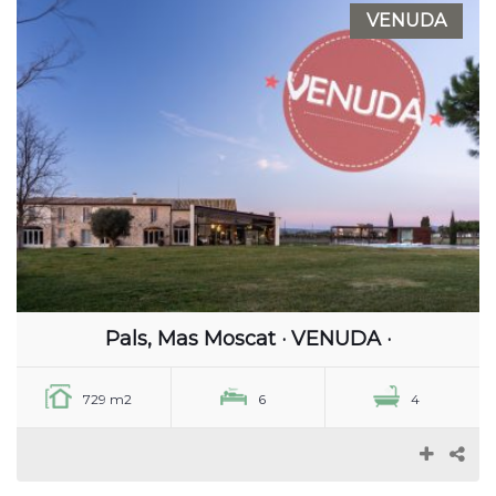
VENUDA
Pals, Mas Moscat · VENUDA ·
729 m2
6
4