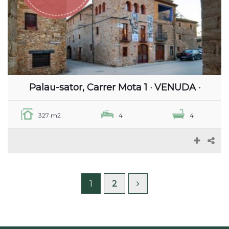
Palau-sator, Carrer Mota 1 · VENUDA ·
327 m2
4
4
1
2