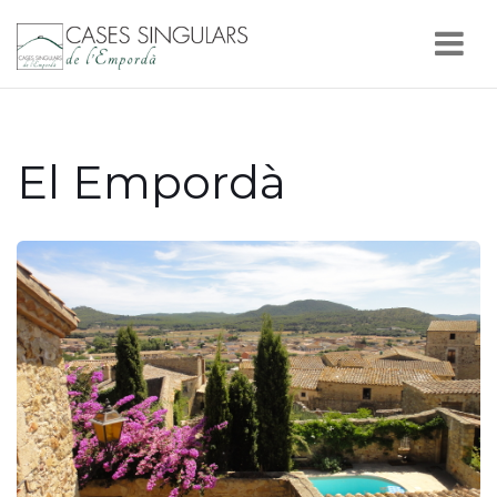
Nav
El Empordà