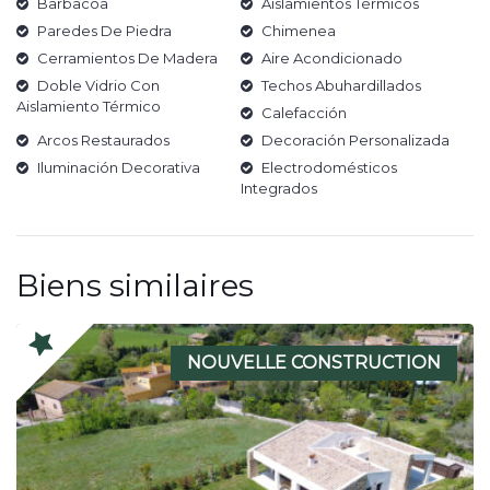
Barbacoa
Aislamientos Térmicos
Paredes De Piedra
Chimenea
Cerramientos De Madera
Aire Acondicionado
Doble Vidrio Con
Techos Abuhardillados
Aislamiento Térmico
Calefacción
Arcos Restaurados
Decoración Personalizada
Iluminación Decorativa
Electrodomésticos
Integrados
Biens similaires
NOUVELLE CONSTRUCTION