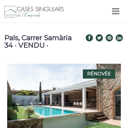
Nav
Pals, Carrer Samària
34 · VENDU ·
RÉNOVÉE