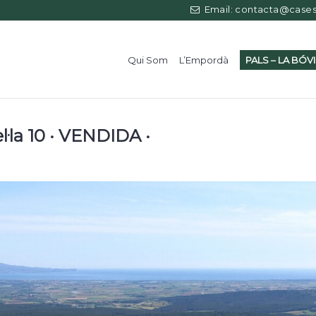
Email: contacta@casess
Qui Som
L’Empordà
PALS – LA BÓV
l·la 10 · VENDIDA ·