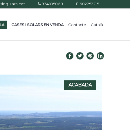
ingulars.cat
934185060
602252215
ILA
CASES I SOLARS EN VENDA
Contacte
Català
ACABADA