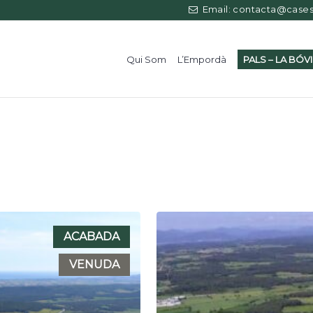
Price
Area
Email: contacta@casess
Qui Som
L’Empordà
PALS – LA BÓV
ACABADA
VENUDA