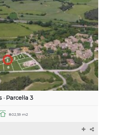
 · Parcel·la 3
802,59 m2