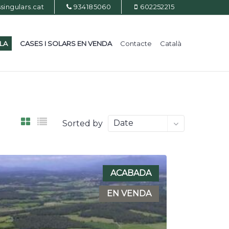
ingulars.cat
934185060
602252215
ILA
CASES I SOLARS EN VENDA
Contacte
Català
Date
Sorted by
ACABADA
EN VENDA