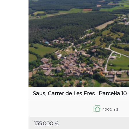
Saus, Carrer de Les Eres · Parcel·la 10
1002 m2
135.000 €