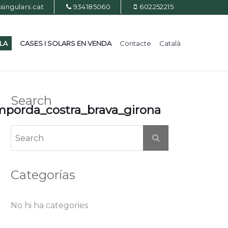
ingulars.cat
934185060
602252215
ILA
CASES I SOLARS EN VENDA
Contacte
Català
Search
mporda_costra_brava_girona
Categorías
No hi ha categories