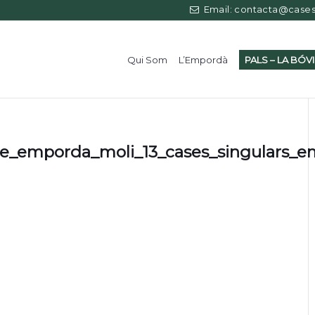
Email: contacta@casess
Qui Som
L’Empordà
PALS – LA BÓV
re_emporda_moli_13_cases_singulars_e