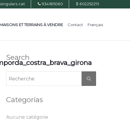
ingulars.cat
934185060
602252215
MAISONS ET TERRAINS À VENDRE
Contact
Français
Search
mporda_costra_brava_girona
Categorías
Aucune catégorie