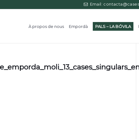
Email: contacta@casess
À propos de nous
Empordà
PALS – LA BÓVILA
re_emporda_moli_13_cases_singulars_e