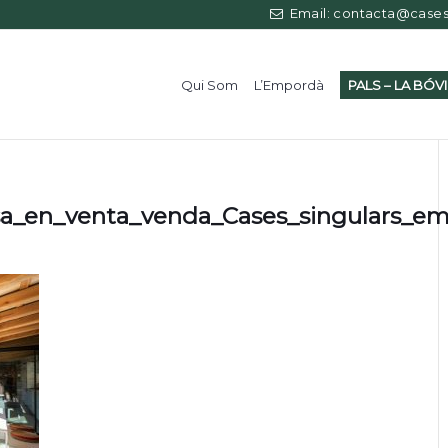
Email: contacta@casess
Qui Som
L’Empordà
PALS – LA BÓV
sa_en_venta_venda_Cases_singulars_e