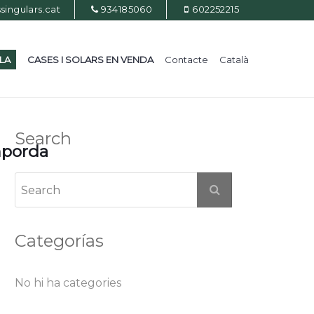
ingulars.cat
934185060
602252215
ILA
CASES I SOLARS EN VENDA
Contacte
Català
Search
mporda
Categorías
No hi ha categories