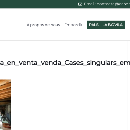
Email: contacta@casess
À propos de nous
Empordà
PALS – LA BÓVILA
sa_en_venta_venda_Cases_singulars_e