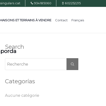
ingulars.cat
934185060
602252215
MAISONS ET TERRAINS À VENDRE
Contact
Français
Search
mporda
Categorías
Aucune catégorie