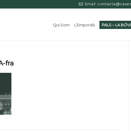
Email: contacta@casess
Qui Som
L’Empordà
PALS – LA BÓV
-fra