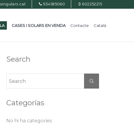
ingulars.cat
934185060
602252215
ILA
CASES I SOLARS EN VENDA
Contacte
Català
Search
Categorías
No hi ha categories