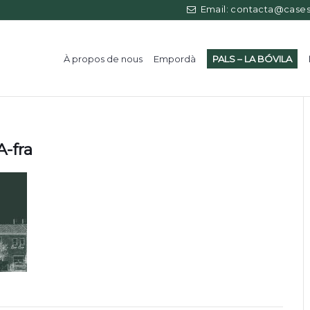
Email: contacta@casess
À propos de nous
Empordà
PALS – LA BÓVILA
-fra