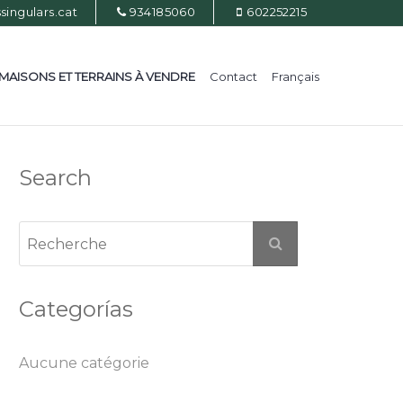
ingulars.cat
934185060
602252215
MAISONS ET TERRAINS À VENDRE
Contact
Français
Search
Categorías
Aucune catégorie