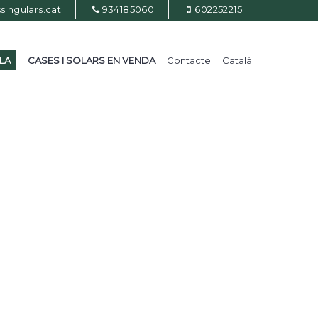
ingulars.cat
934185060
602252215
ILA
CASES I SOLARS EN VENDA
Contacte
Català