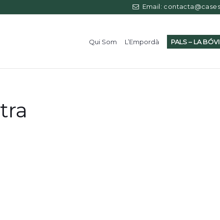
Email: contacta@casess
Qui Som
L’Empordà
PALS – LA BÓV
tra