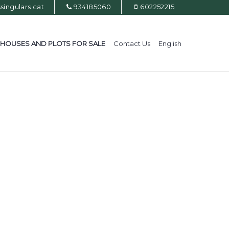
ingulars.cat
934185060
602252215
HOUSES AND PLOTS FOR SALE
Contact Us
English