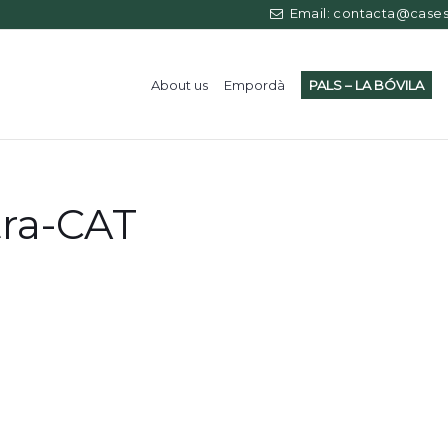
Email: contacta@casess
About us
Empordà
PALS – LA BÓVILA
tra-CAT