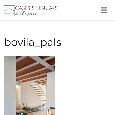
Nav
bovila_pals