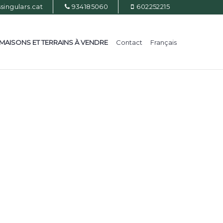
ingulars.cat
934185060
602252215
MAISONS ET TERRAINS À VENDRE
Contact
Français