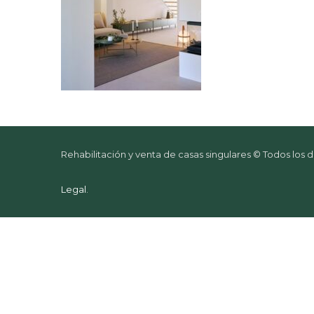
Rehabilitación y venta de casas singulares © Todos los
Legal
.