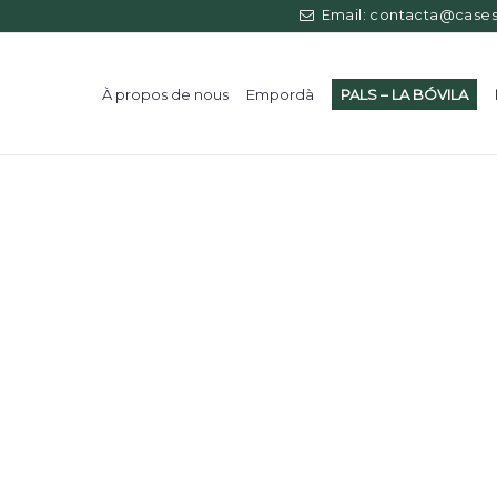
Email: contacta@casess
À propos de nous
Empordà
PALS – LA BÓVILA