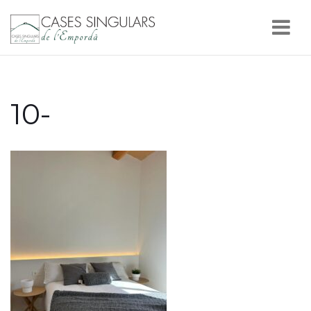
Nav
10-