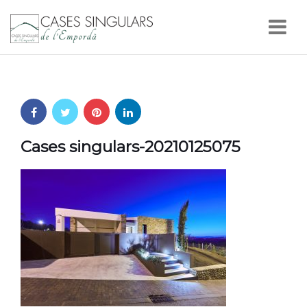
Nav
Cases singulars-20210125075