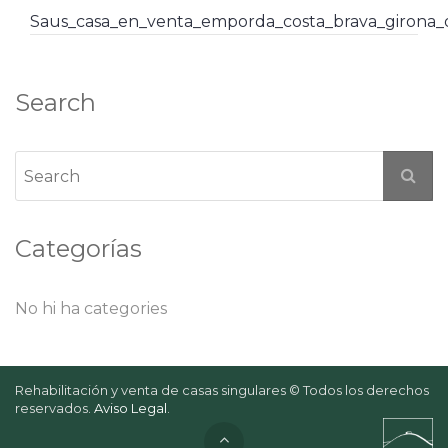
Saus_casa_en_venta_emporda_costa_brava_girona
Search
Categorías
No hi ha categories
Rehabilitación y venta de casas singulares © Todos los derechos
reservados.
Aviso Legal
.