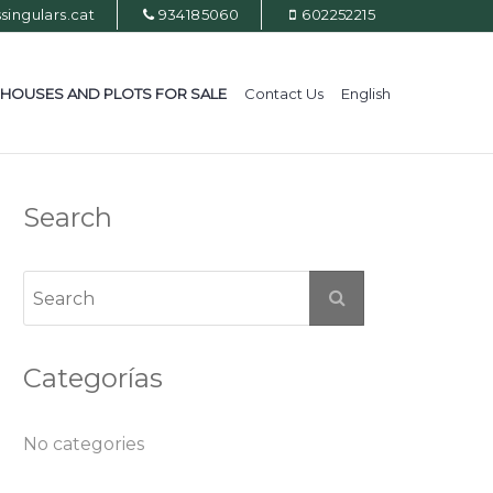
ingulars.cat
934185060
602252215
HOUSES AND PLOTS FOR SALE
Contact Us
English
Search
Categorías
No categories