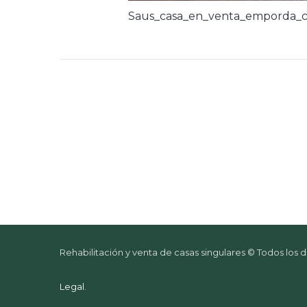
Saus_casa_en_venta_emporda_c
Rehabilitación y venta de casas singulares © Todos los
Legal
.