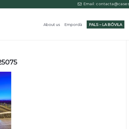
Email: contacta@casess
About us
Empordà
PALS – LA BÓVILA
125075