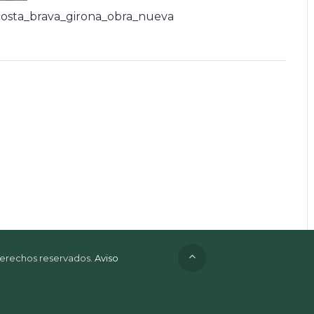
osta_brava_girona_obra_nueva
 derechos reservados.
Aviso