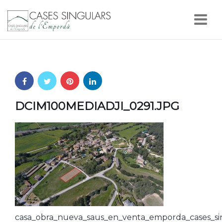
Nav
DCIM100MEDIADJI_0291.JPG
casa_obra_nueva_saus_en_venta_emporda_cases_si