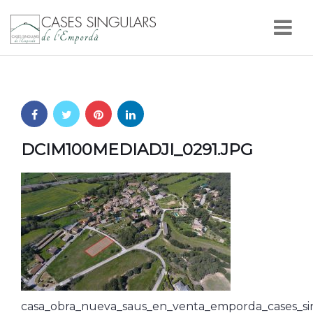
Nav
DCIM100MEDIADJI_0291.JPG
casa_obra_nueva_saus_en_venta_emporda_cases_si