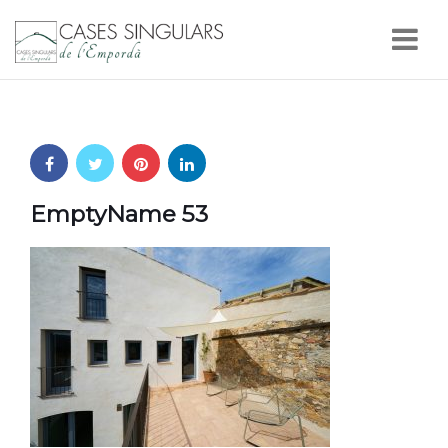
Nav
EmptyName 53