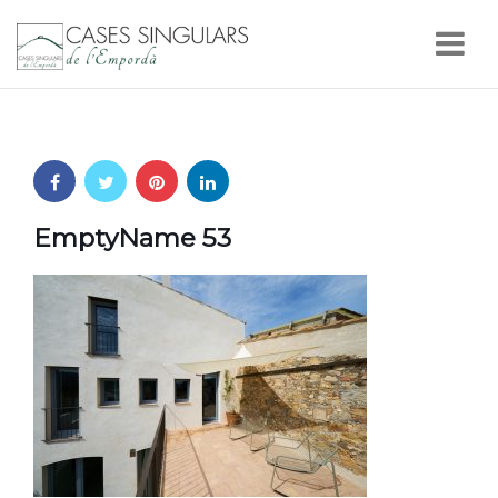
Nav
EmptyName 53