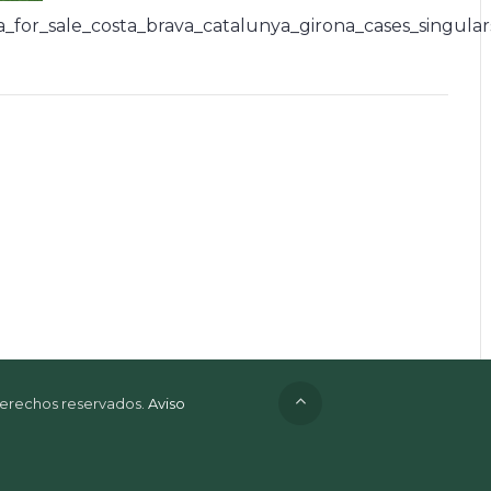
ta_for_sale_costa_brava_catalunya_girona_cases_singul
 derechos reservados.
Aviso