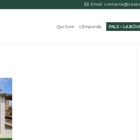
Email: contacta@casess
Qui Som
L’Empordà
PALS – LA BÓV