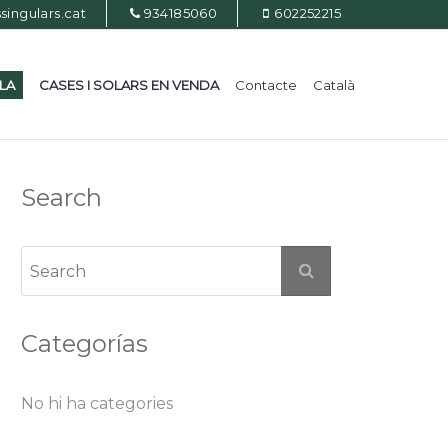
ingulars.cat
934185060
602252215
ILA
CASES I SOLARS EN VENDA
Contacte
Català
Search
Categorías
No hi ha categories