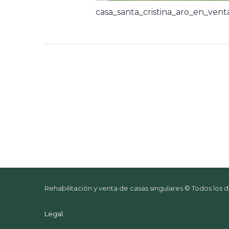
casa_santa_cristina_aro_en_ven
Rehabilitación y venta de casas singulares © Todos los
Legal
.