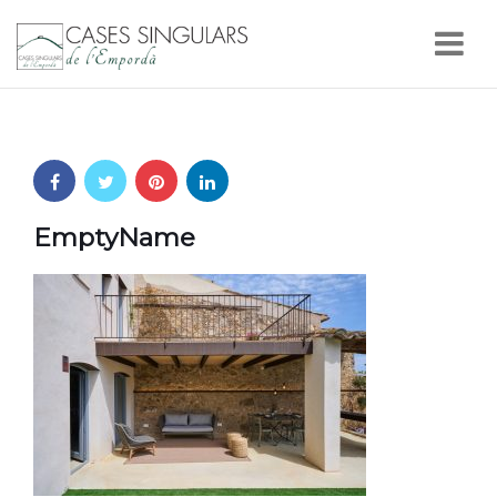
Nav
EmptyName