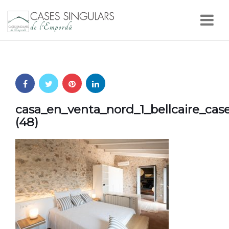
Nav
casa_en_venta_nord_1_bellcaire_ca
(48)