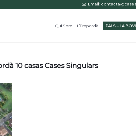
Email: contacta@casess
Qui Som
L’Empordà
PALS – LA BÓV
ordà 10 casas Cases Singulars