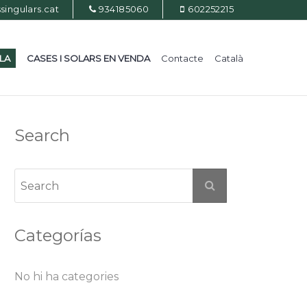
ingulars.cat
934185060
602252215
ILA
CASES I SOLARS EN VENDA
Contacte
Català
Search
Categorías
No hi ha categories