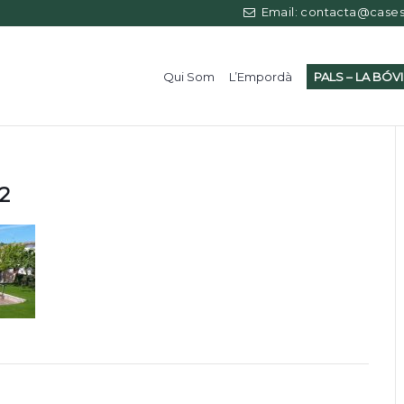
Email: contacta@casess
Qui Som
L’Empordà
PALS – LA BÓV
2