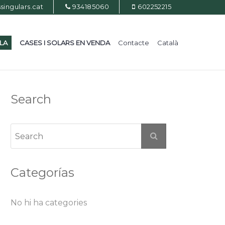
ingulars.cat
934185060
602252215
ILA
CASES I SOLARS EN VENDA
Contacte
Català
Search
Categorías
No hi ha categories