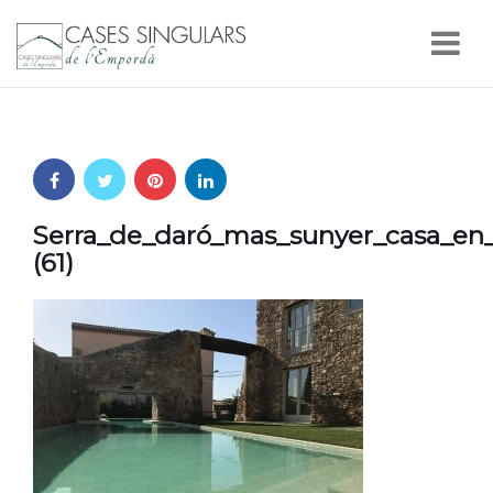
Nav
Serra_de_daró_mas_sunyer_casa_en
(61)