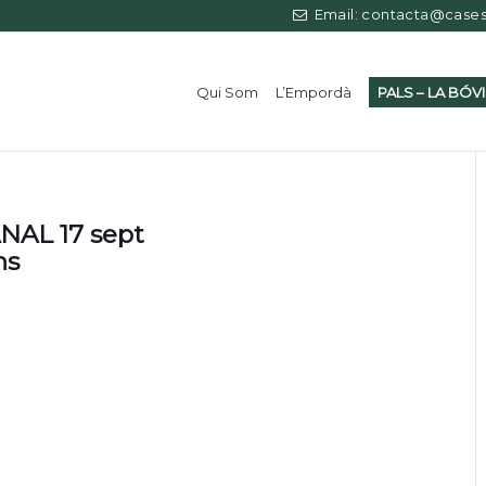
Email: contacta@casess
Qui Som
L’Empordà
PALS – LA BÓV
NAL 17 sept
ns