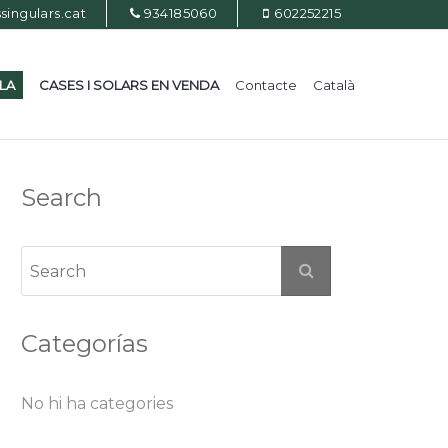
ingulars.cat
934185060
602252215
ILA
CASES I SOLARS EN VENDA
Contacte
Català
Search
Categorías
No hi ha categories