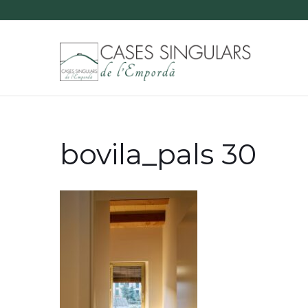
bovila_pals 30