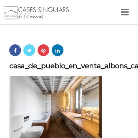
Nav
casa_de_pueblo_en_venta_albons_ca