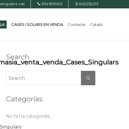
ingulars.cat
934185060
602252215
ILA
CASES I SOLARS EN VENDA
Contacte
Català
Search
masia_venta_venda_Cases_Singulars
Categorías
No hi ha categories
Singulars