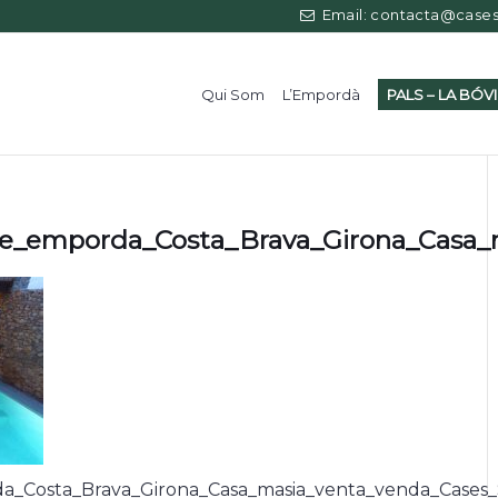
Email: contacta@casess
Qui Som
L’Empordà
PALS – LA BÓV
ire_emporda_Costa_Brava_Girona_Casa_
da_Costa_Brava_Girona_Casa_masia_venta_venda_Cases_