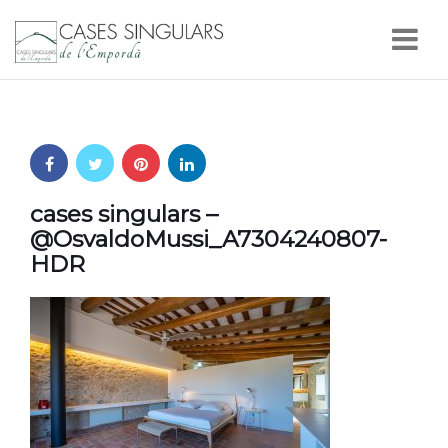
Nav
cases singulars –
@OsvaldoMussi_A7304240807-
HDR