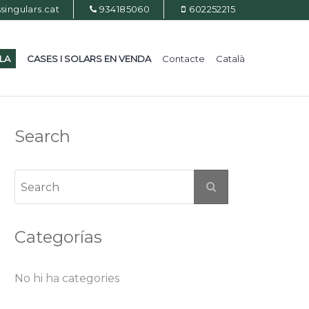
ingulars.cat
934185060
602252215
ILA
CASES I SOLARS EN VENDA
Contacte
Català
Search
Categorías
No hi ha categories