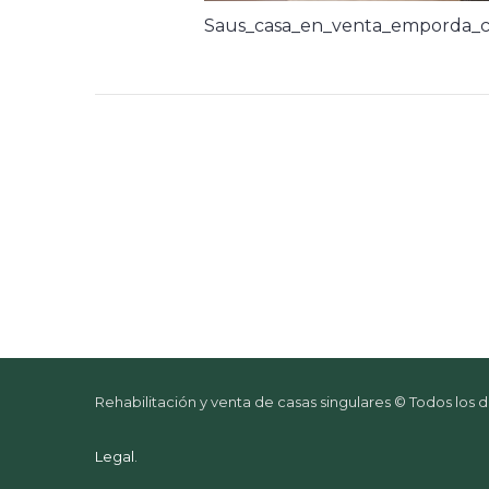
Saus_casa_en_venta_emporda_c
Rehabilitación y venta de casas singulares © Todos los
Legal
.