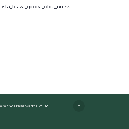
osta_brava_girona_obra_nueva
 derechos reservados.
Aviso