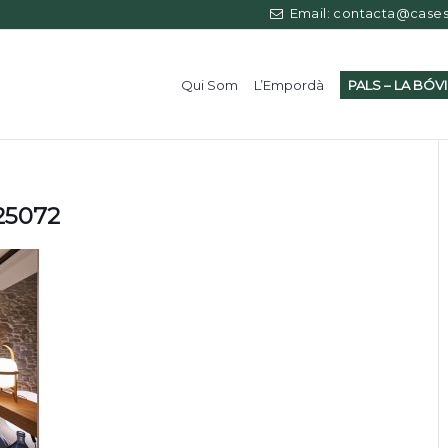
Email: contacta@casess
Qui Som
L’Empordà
PALS – LA BÓV
125072