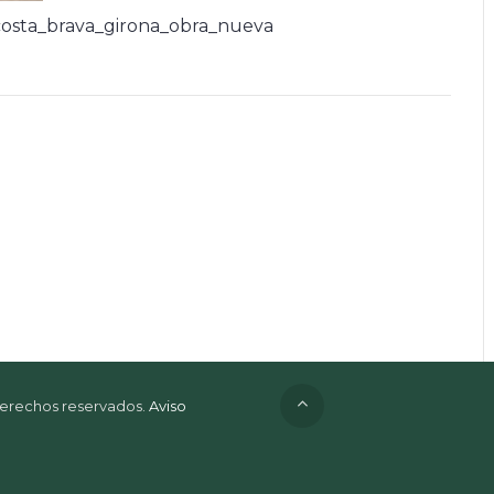
osta_brava_girona_obra_nueva
 derechos reservados.
Aviso