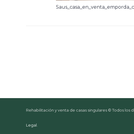
Saus_casa_en_venta_emporda_c
Rehabilitación y venta de casas singulares © Todos los
Legal
.