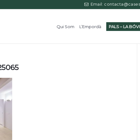
Email: contacta@casess
Qui Som
L’Empordà
PALS – LA BÓV
125065