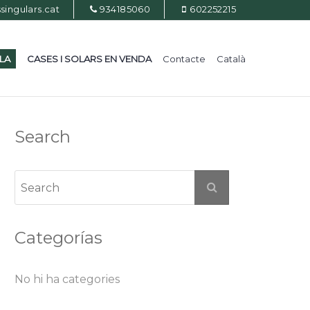
ingulars.cat
934185060
602252215
ILA
CASES I SOLARS EN VENDA
Contacte
Català
Search
Categorías
No hi ha categories