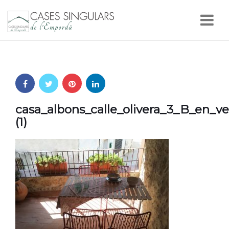
Nav
casa_albons_calle_olivera_3_B_en_v
(1)