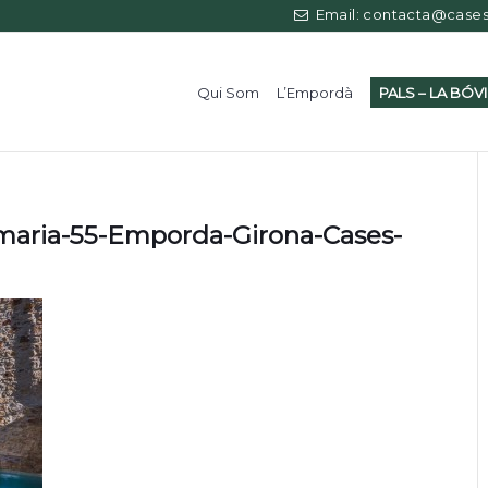
Email: contacta@casess
Qui Som
L’Empordà
PALS – LA BÓV
maria-55-Emporda-Girona-Cases-