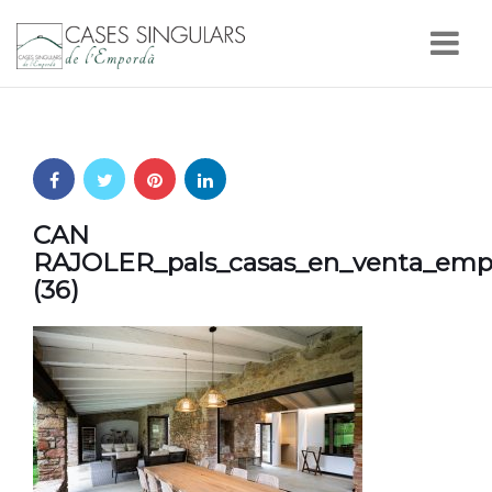
Nav
CAN
RAJOLER_pals_casas_en_venta_empo
(36)