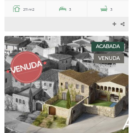
211 m2
3
3
ACABADA
VENUDA