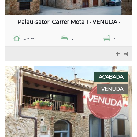
Palau-sator, Carrer Mota 1 · VENUDA ·
327 m2
4
4
ACABADA
VENUDA