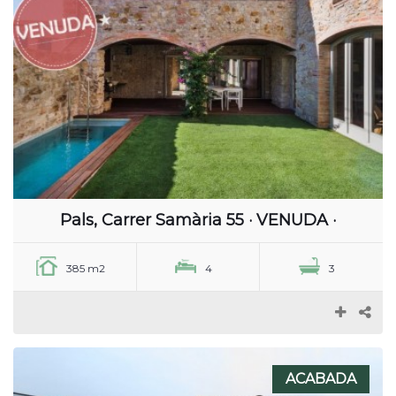
Pals, Carrer Samària 55 · VENUDA ·
385 m2
4
3
ACABADA