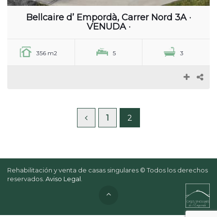
Bellcaire d’ Empordà, Carrer Nord 3A ·
VENUDA ·
356 m2
5
3
1
2
Rehabilitación y venta de casas singulares © Todos los derechos
reservados.
Aviso Legal
.