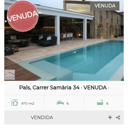
VENUDA
Pals, Carrer Samària 34 · VENUDA ·
470 m2
6
6
VENDIDA