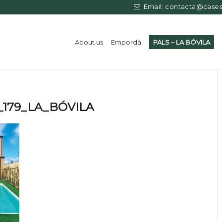
Email: contacta@casess
About us
Empordà
PALS – LA BÓVILA
_179_LA_BÓVILA