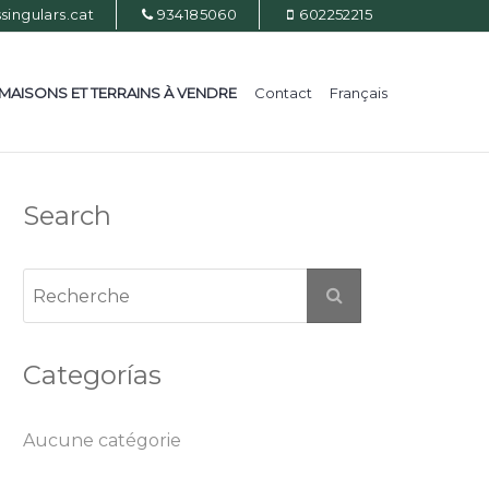
ingulars.cat
934185060
602252215
MAISONS ET TERRAINS À VENDRE
Contact
Français
Search
Categorías
Aucune catégorie