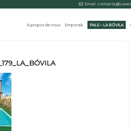
Email: contacta@casess
À propos de nous
Empordà
PALS – LA BÓVILA
_179_LA_BÓVILA