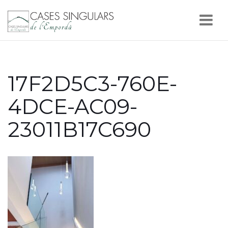
Nav
17F2D5C3-760E-
4DCE-AC09-
23011B17C690